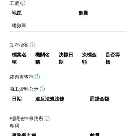
工廠
地區
數量
總數量
政府標案
標案名
機關名
決標日
決標金
是否得
稱
稱
期
額
標
裁判書查詢
商工資料公示
日期
違反法規法條
罰鍰金額
相關法律事務所
專利
事務所名稱
數量