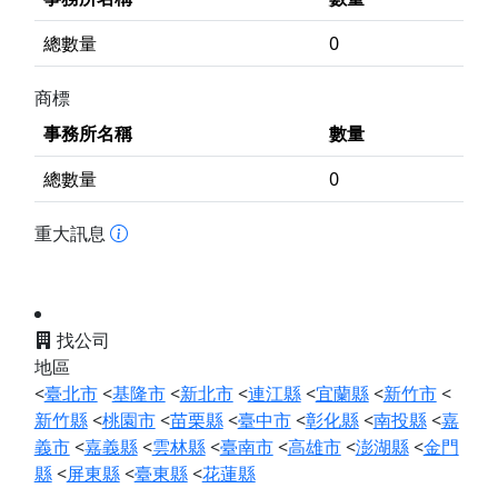
總數量
0
商標
事務所名稱
數量
總數量
0
重大訊息
找公司
地區
<
臺北市
<
基隆市
<
新北市
<
連江縣
<
宜蘭縣
<
新竹市
<
新竹縣
<
桃園市
<
苗栗縣
<
臺中市
<
彰化縣
<
南投縣
<
嘉
義市
<
嘉義縣
<
雲林縣
<
臺南市
<
高雄市
<
澎湖縣
<
金門
縣
<
屏東縣
<
臺東縣
<
花蓮縣