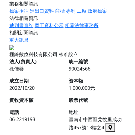
業務相關資訊
標案拒往
進出口資料
商標
專利
工廠
政府標案
法律相關資訊
裁判書查詢
商工資料公示
相關法律事務所
相關新聞資訊
重大訊息
極錸數位科技有限公司
核准設立
法人(負責人)
統一編號
徐佳譽
90024566
成立日期
資本額
2022/10/20
1,000,000元
實收資本額
股票代號
電話
地址
06-2219193
臺南市中西區兌悅里成功
路457號13樓之4