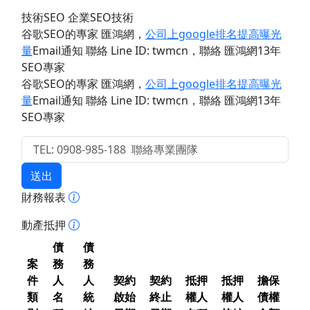
技術SEO 企業SEO技術
谷歌SEO的專家 匯鴻網
，
公司上google排名提高曝光
量
Email通知 聯絡 Line ID: twmcn
，聯絡 匯鴻網13年
SEO專家
谷歌SEO的專家 匯鴻網
，
公司上google排名提高曝光
量
Email通知 聯絡 Line ID: twmcn
，聯絡 匯鴻網13年
SEO專家
送出
財務報表
動產抵押
債
債
案
務
務
件
人
人
契約
契約
抵押
抵押
擔保
類
名
統
啟始
終止
權人
權人
債權