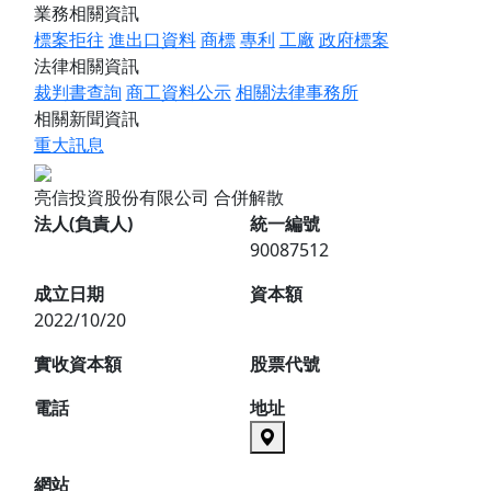
業務相關資訊
標案拒往
進出口資料
商標
專利
工廠
政府標案
法律相關資訊
裁判書查詢
商工資料公示
相關法律事務所
相關新聞資訊
重大訊息
亮信投資股份有限公司
合併解散
法人(負責人)
統一編號
90087512
成立日期
資本額
2022/10/20
實收資本額
股票代號
電話
地址
網站