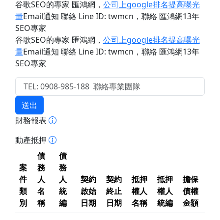
谷歌SEO的專家 匯鴻網
，
公司上google排名提高曝光
量
Email通知 聯絡 Line ID: twmcn
，聯絡 匯鴻網13年
SEO專家
谷歌SEO的專家 匯鴻網
，
公司上google排名提高曝光
量
Email通知 聯絡 Line ID: twmcn
，聯絡 匯鴻網13年
SEO專家
送出
財務報表
動產抵押
債
債
案
務
務
件
人
人
契約
契約
抵押
抵押
擔保
類
名
統
啟始
終止
權人
權人
債權
別
稱
編
日期
日期
名稱
統編
金額