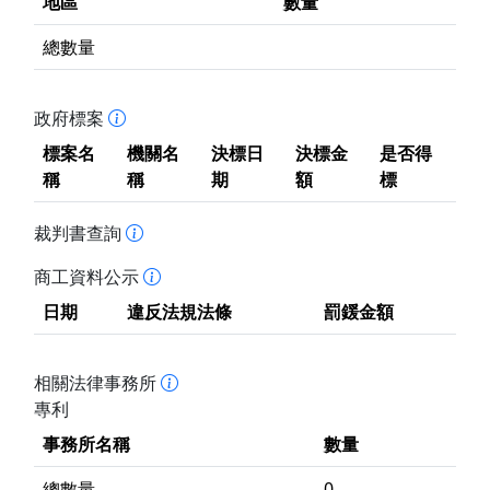
地區
數量
總數量
政府標案
標案名
機關名
決標日
決標金
是否得
稱
稱
期
額
標
裁判書查詢
商工資料公示
日期
違反法規法條
罰鍰金額
相關法律事務所
專利
事務所名稱
數量
總數量
0