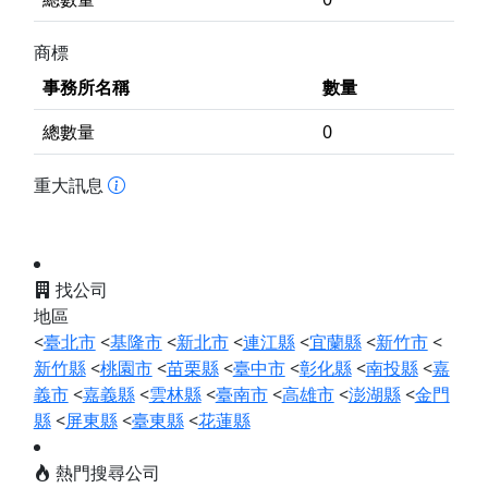
商標
事務所名稱
數量
總數量
0
重大訊息
找公司
地區
<
臺北市
<
基隆市
<
新北市
<
連江縣
<
宜蘭縣
<
新竹市
<
新竹縣
<
桃園市
<
苗栗縣
<
臺中市
<
彰化縣
<
南投縣
<
嘉
義市
<
嘉義縣
<
雲林縣
<
臺南市
<
高雄市
<
澎湖縣
<
金門
縣
<
屏東縣
<
臺東縣
<
花蓮縣
熱門搜尋公司