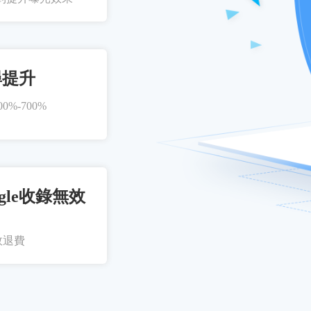
尋提升
%-700%
gle收錄無效
效退費