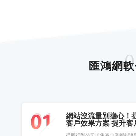
0
匯鴻網軟
網站沒流量別擔心！
客戶效果方案 提升客
從商行到公司與集團企業都能達