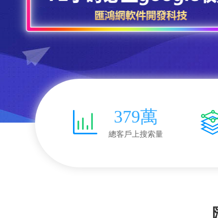
379萬
總客戶上搜索量