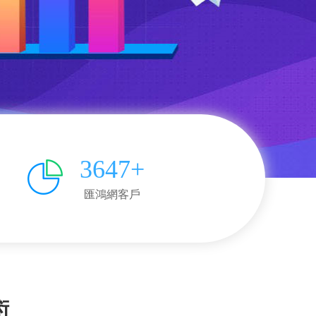
3647+
匯鴻網客戶
術