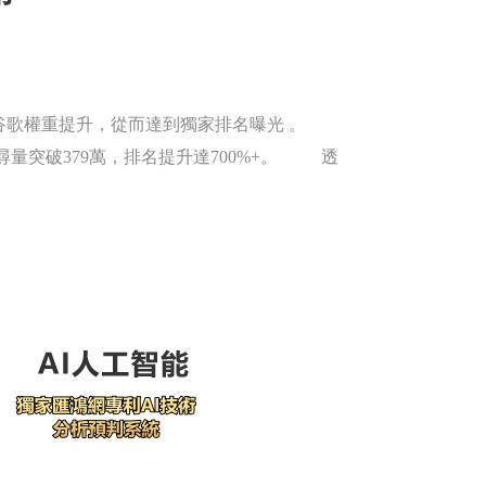
谷歌權重提升，從而達到獨家排名曝光 。
搜尋量突破379萬，排名提升達700%+。 透