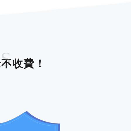
ES
錄不收費！