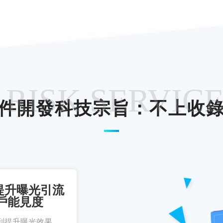
 RISK SERVIC
件開發科技宗旨：不上收
提升曝光引流
戶能見度
到提升曝光效果