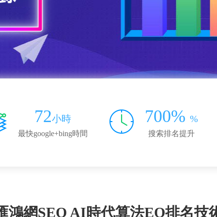
72
700%
小時
%
最快google+bing時間
搜索排名提升
匯鴻網SEO AI時代算法EO排名技