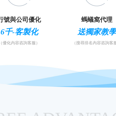
行號與公司優化
螞蟻窩代理
6千-客製化
送獨家教
（優化內容咨詢客服）
（搜尋排名內容咨詢客