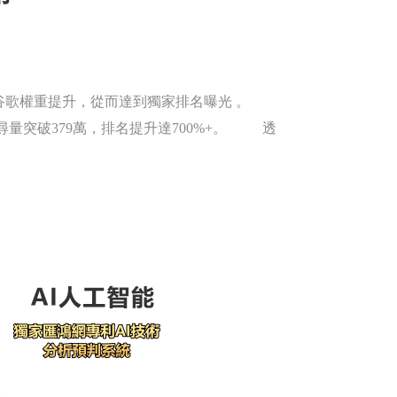
谷歌權重提升，從而達到獨家排名曝光 。
搜尋量突破379萬，排名提升達700%+。 透