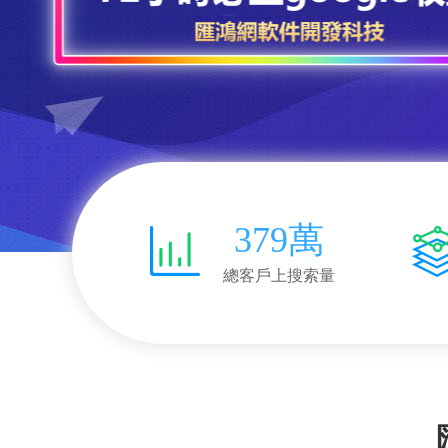
379萬
總客戶上搜索量