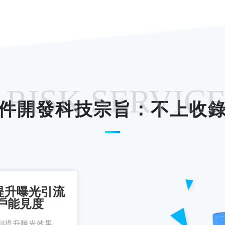
 RISK SERVIC
件開發科技宗旨：不上收
提升曝光引流
戶能見度
到提升曝光效果