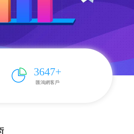
3647+
匯鴻網客戶
術