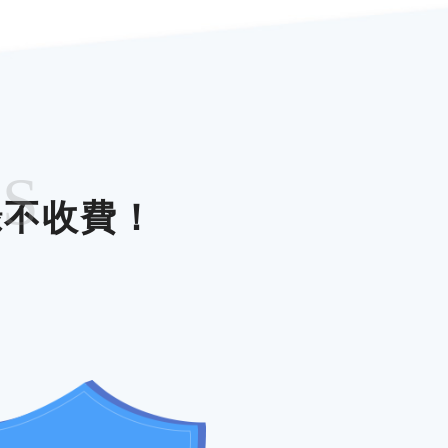
ES
錄不收費！