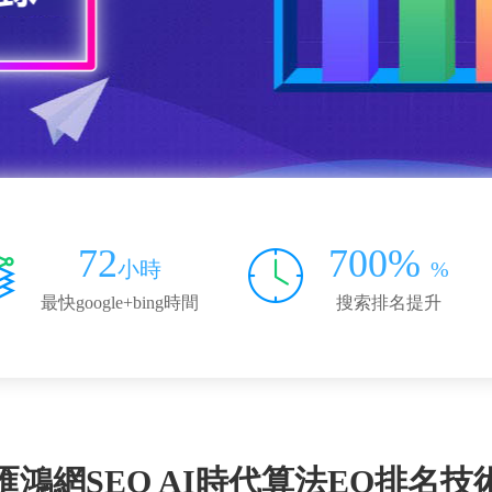
72
700%
小時
%
最快google+bing時間
搜索排名提升
匯鴻網SEO AI時代算法EO排名技