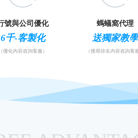
行號與公司優化
螞蟻窩代理
6千-客製化
送獨家教
（優化內容咨詢客服）
（搜尋排名內容咨詢客