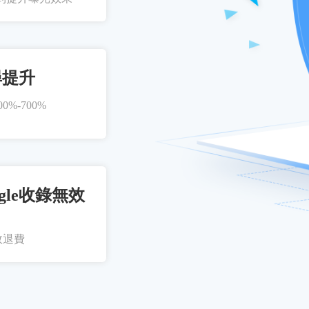
尋提升
%-700%
gle收錄無效
效退費