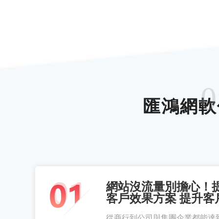
0
匯鴻網軟
網站沒流量別擔心！
客戶效果方案 提升客
從商行到公司與集團企業都能達